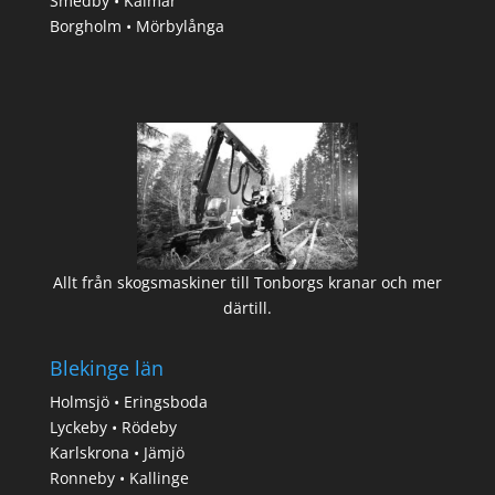
Smedby • Kalmar
Borgholm • Mörbylånga
Allt från skogsmaskiner till Tonborgs kranar och mer
därtill.
Blekinge län
Holmsjö • Eringsboda
Lyckeby • Rödeby
Karlskrona • Jämjö
Ronneby • Kallinge