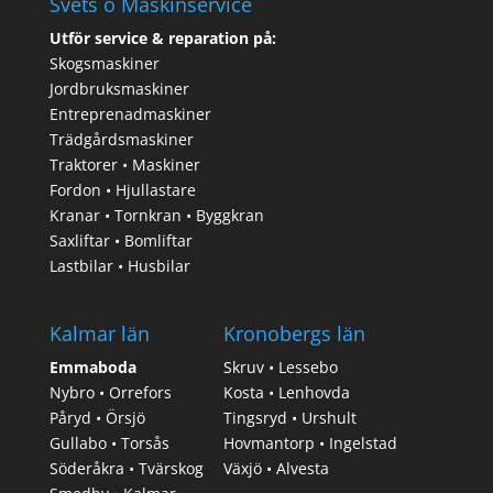
Svets o Maskinservice
Utför service & reparation på:
Skogsmaskiner
Jordbruksmaskiner
Entreprenadmaskiner
Trädgårdsmaskiner
Traktorer • Maskiner
Fordon • Hjullastare
Kranar • Tornkran • Byggkran
Saxliftar • Bomliftar
Lastbilar • Husbilar
Kalmar län
Kronobergs län
Emmaboda
Skruv • Lessebo
Nybro • Orrefors
Kosta • Lenhovda
Påryd • Örsjö
Tingsryd • Urshult
Gullabo • Torsås
Hovmantorp • Ingelstad
Söderåkra • Tvärskog
Växjö • Alvesta