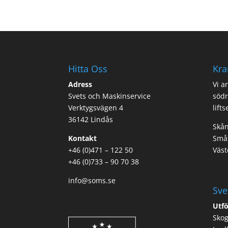
Hitta Oss
Kra
Adress
Vi a
Svets och Maskinservice
södr
Verktygsvägen 4
lift
36142 Lindås
Skån
Kontakt
Smål
+46 (0)471 – 122 50
Väst
+46 (0)733 – 90 70 38
info@soms.se
Sve
Utfö
Sko