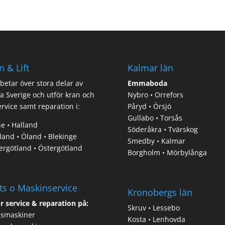
n & Lift
Kalmar län
rbetar över stora delar av
Emmaboda
a Sverige och utför kran och
Nybro • Orrefors
service samt reparation i:
Påryd • Örsjö
Gullabo • Torsås
e • Halland
Söderåkra • Tvärskog
and • Öland • Blekinge
Smedby • Kalmar
ergötland • Östergötland
Borgholm • Mörbylånga
ts o Maskinservice
Kronobergs län
r service & reparation på:
Skruv • Lessebo
gsmaskiner
Kosta • Lenhovda