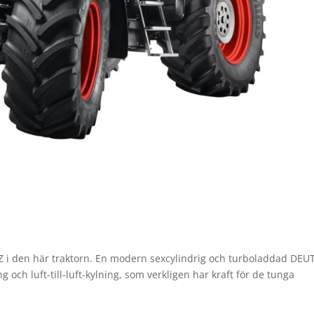
Z i den här traktorn. En modern sexcylindrig och turboladdad DEU
ch luft-till-luft-kylning, som verkligen har kraft för de tunga