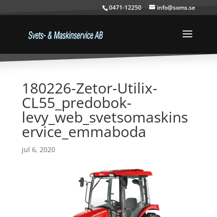
0471-12250
info@soms.se
180226-Zetor-Utilix-
CL55_predobok-
levy_web_svetsomaskins
ervice_emmaboda
jul 6, 2020