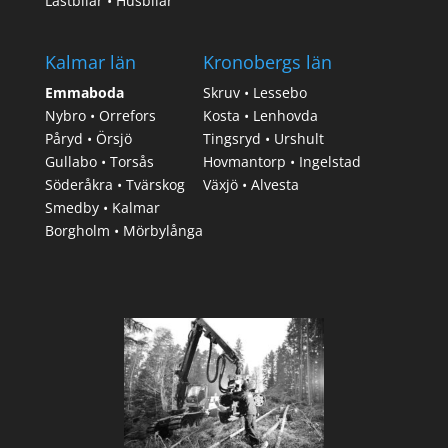
Lastbilar • Husbilar
Kalmar län
Kronobergs län
Emmaboda
Skruv • Lessebo
Nybro • Orrefors
Kosta • Lenhovda
Påryd • Örsjö
Tingsryd • Urshult
Gullabo • Torsås
Hovmantorp • Ingelstad
Söderåkra • Tvärskog
Växjö • Alvesta
Smedby • Kalmar
Borgholm • Mörbylånga