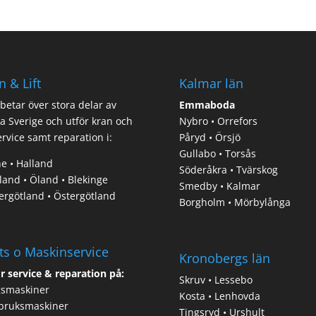
n & Lift
Kalmar län
rbetar över stora delar av
Emmaboda
a Sverige och utför kran och
Nybro • Orrefors
service samt reparation i:
Påryd • Örsjö
Gullabo • Torsås
e • Halland
Söderåkra • Tvärskog
and • Öland • Blekinge
Smedby • Kalmar
ergötland • Östergötland
Borgholm • Mörbylånga
ts o Maskinservice
Kronobergs län
r service & reparation på:
Skruv • Lessebo
gsmaskiner
Kosta • Lenhovda
bruksmaskiner
Tingsryd • Urshult