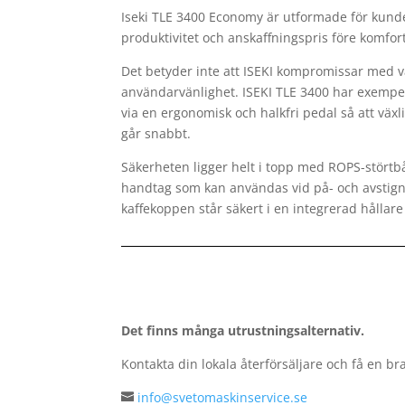
Iseki TLE 3400 Economy är utformade för kunde
produktivitet och anskaffningspris före komfort
Det betyder inte att ISEKI kompromissar med var
användarvänlighet. ISEKI TLE 3400 har exempel
via en ergonomisk och halkfri pedal så att väx
går snabbt.
Säkerheten ligger helt i topp med ROPS-störtbå
handtag som kan användas vid på- och avstigni
kaffekoppen står säkert i en integrerad hållar
Det finns många utrustningsalternativ.
Kontakta din lokala återförsäljare och få en bra
info@svetomaskinservice.se