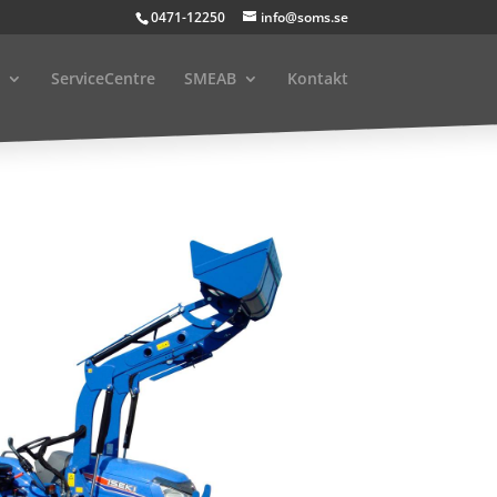
0471-12250
info@soms.se
ServiceCentre
SMEAB
Kontakt