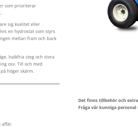
r som prioriterar
.
e sig kvalitet eller
vis en hydrostat som styrs
lingen mellan fram och back
ge, halkfria steg och stora
ng osv. Till och med
e på höger skärm.
Det finns tillbehör och ext
Fråga vår kunniga personal s
 affär.