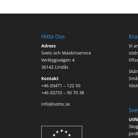
Hitta Oss
Kra
Adress
Vi a
Svets och Maskinservice
södr
Verktygsvägen 4
lift
36142 Lindås
Skån
Kontakt
Smål
+46 (0)471 – 122 50
Väst
+46 (0)733 – 90 70 38
info@soms.se
Sve
Utfö
Sko
Jord