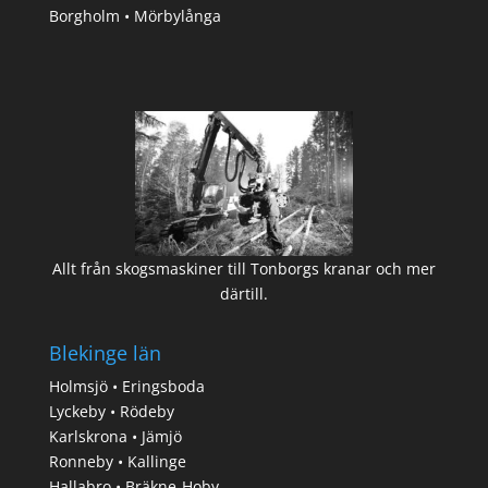
Borgholm • Mörbylånga
Allt från skogsmaskiner till Tonborgs kranar och mer
därtill.
Blekinge län
Holmsjö • Eringsboda
Lyckeby • Rödeby
Karlskrona • Jämjö
Ronneby • Kallinge
Hallabro • Bräkne-Hoby