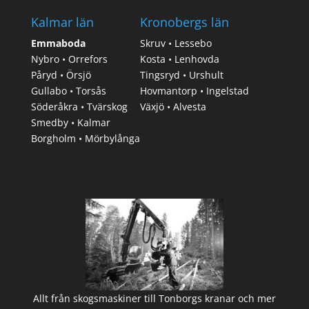
Kalmar län
Kronobergs län
Emmaboda
Skruv • Lessebo
Nybro • Orrefors
Kosta • Lenhovda
Påryd • Örsjö
Tingsryd • Urshult
Gullabo • Torsås
Hovmantorp • Ingelstad
Söderåkra • Tvärskog
Växjö • Alvesta
Smedby • Kalmar
Borgholm • Mörbylånga
Allt från skogsmaskiner till Tonborgs kranar och mer