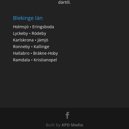
därtill.
Blekinge län
Holmsjö • Eringsboda
Lyckeby • Rödeby
Karlskrona • Jämjö
Ronneby • Kallinge
Hallabro • Bräkne-Hoby
Ramdala • Kristianopel
Built by
KPD Media